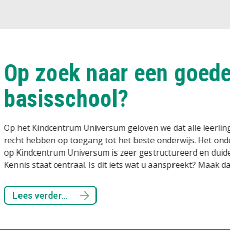
Wij wet
Iedereen binnen o
streven het beste
Lees verder...