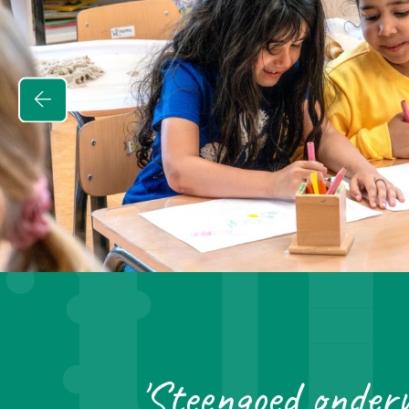
alle leerlingen
ijs. Het onderwijs
rd en duidelijk.
eekt? Maak dan snel
'Steengoed onderw