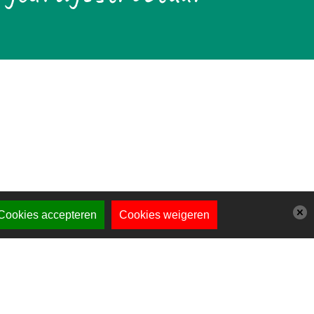
Cookies accepteren
Cookies weigeren
ij zijn een kindcentrum van Talent voor
pvang en onderwijs