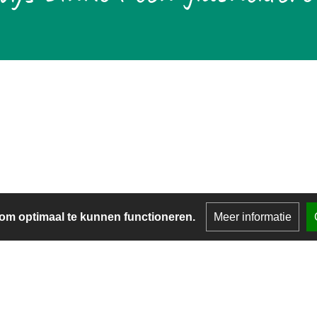
om optimaal te kunnen functioneren.
Meer informatie
W
o
Privacy & Cookies
hoorn.nl
Aanmelden