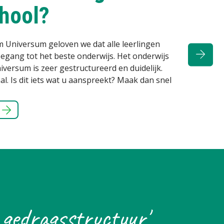
Iedereen binnen ons Kindcentrum weet hoe ler
streven het beste onderwijs na.
Lees verder...
 gedragsstructuur'