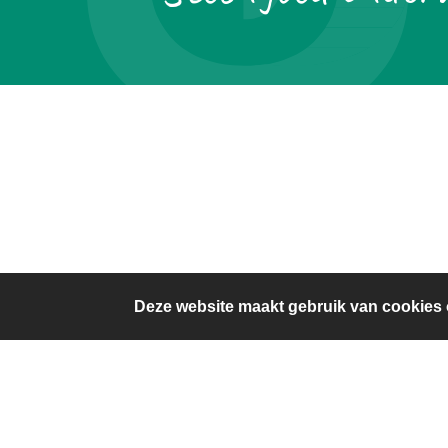
Deze website maakt gebruik van cookies 
Algemene contactgegevens
Orionstraat 135
0229-217169
1622 BR Hoorn
universum@talent